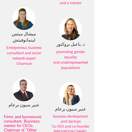
and a mentor
ميشال ميتس
ليتمانوفيتش
د. ياعيل بروكتور
Entrepreneur, business
promoting gender
consultant and social
equality
network expert
and underrepresented
Chairman
populations
عنبر سيون برعام
عنبر سيون برعام
business development
Firms and businesses
and startups,
consultant, Business
mentor for CEOs,
Co-CEO and co-founder
Chairman of "Other
INNOVATION CHANEL