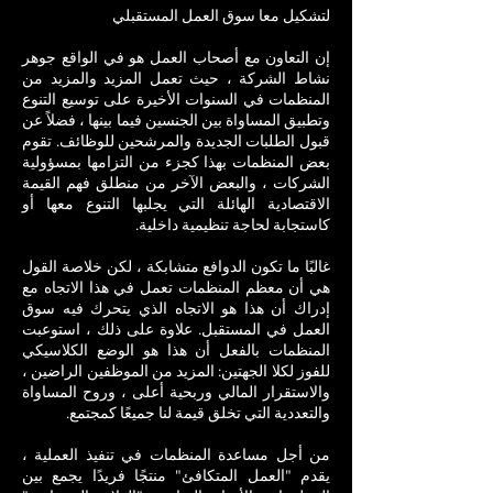
لتشكيل معا سوق العمل المستقبلي
إن التعاون مع أصحاب العمل هو في الواقع جوهر
نشاط الشركة ، حيث تعمل المزيد والمزيد من
المنظمات في السنوات الأخيرة على توسيع التنوع
وتطبيق المساواة بين الجنسين فيما بينها ، فضلاً عن
قبول الطلبات الجديدة والمرشحين للوظائف. تقوم
بعض المنظمات بهذا كجزء من التزامها بمسؤولية
الشركات ، والبعض الآخر من منطلق فهم القيمة
الاقتصادية الهائلة التي يجلبها التنوع معها أو
كاستجابة لحاجة تنظيمية داخلية.
غالبًا ما تكون الدوافع متشابكة ، لكن خلاصة القول
هي أن معظم المنظمات تعمل في هذا الاتجاه مع
إدراك أن هذا هو الاتجاه الذي يتحرك فيه سوق
العمل في المستقبل. علاوة على ذلك ، استوعبت
المنظمات بالفعل أن هذا هو الوضع الكلاسيكي
للفوز لكلا الجهتين: المزيد من الموظفين الراضين ،
والاستقرار المالي وربحية أعلى ، وروح المساواة
والتعددية التي تخلق قيمة لنا جميعًا كمجتمع.
من أجل مساعدة المنظمات في تنفيذ العملية ،
يقدم "العمل المتكافئ" منتجًا فريدًا يجمع بين