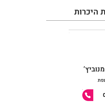
 היכרות
נוביץ’
פת