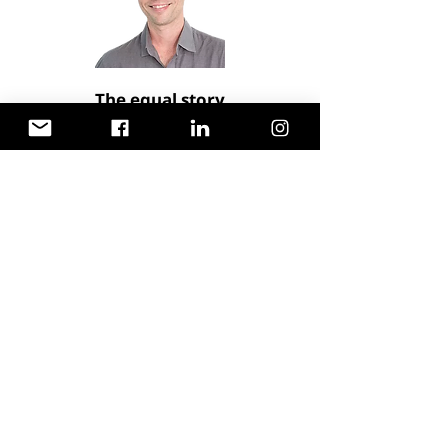
The equal story
אי שוויון מגדרי? עדיין? למה?