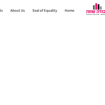
ts
About Us
Seal of Equality
Home